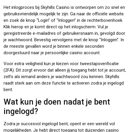
Het inlogproces bij Skyhills Casino is ontworpen om zo snel en
gebruiksvriendelijk mogelijk te zijn. Ga naar de officiële website
en zoek de knop “Login” of “Inloggen” in de rechterbovenhoek.
Klik hierop en je komt direct op het inlogscherm. Vul je
geregistreerde e-mailadres of gebruikersnaam in, gevolgd door
je wachtwoord. Bevestig vervolgens met de knop “Inloggen”. In
de meeste gevallen word je binnen enkele seconden
doorgestuurd naar je persoonlijke casino account.
Voor extra veiligheid kun je kiezen voor tweestapsverificatie
(2FA). Dit zorgt ervoor dat alleen jij toegang hebt tot je account,
zelfs als iemand anders je wachtwoord zou kennen. Skyhills
raadt sterk aan om deze functie te activeren zodra je ingelogd
bent.
Wat kun je doen nadat je bent
ingelogd?
Zodra je succesvol ingelogd bent, opent er een wereld vol
mogelijkheden. Je hebt direct toegang tot duizenden casino