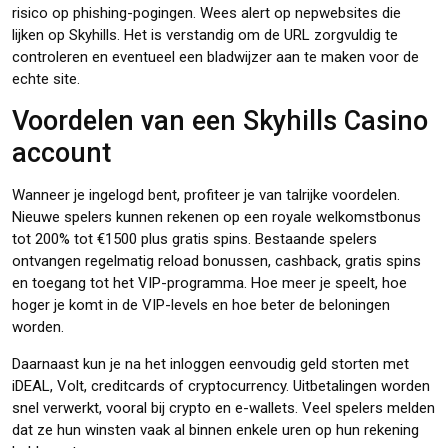
risico op phishing-pogingen. Wees alert op nepwebsites die
lijken op Skyhills. Het is verstandig om de URL zorgvuldig te
controleren en eventueel een bladwijzer aan te maken voor de
echte site.
Voordelen van een Skyhills Casino
account
Wanneer je ingelogd bent, profiteer je van talrijke voordelen.
Nieuwe spelers kunnen rekenen op een royale welkomstbonus
tot 200% tot €1500 plus gratis spins. Bestaande spelers
ontvangen regelmatig reload bonussen, cashback, gratis spins
en toegang tot het VIP-programma. Hoe meer je speelt, hoe
hoger je komt in de VIP-levels en hoe beter de beloningen
worden.
Daarnaast kun je na het inloggen eenvoudig geld storten met
iDEAL, Volt, creditcards of cryptocurrency. Uitbetalingen worden
snel verwerkt, vooral bij crypto en e-wallets. Veel spelers melden
dat ze hun winsten vaak al binnen enkele uren op hun rekening