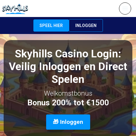
SPEEL HIER
INLOGGEN
Skyhills Casino Login:
Veilig Inloggen en Direct
Spelen
Welkomstbonus
Bonus 200% tot €1500
🎁 Inloggen