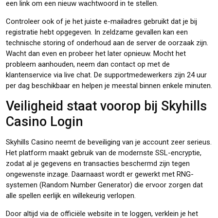
een link om een nieuw wachtwoord in te stellen.
Controleer ook of je het juiste e-mailadres gebruikt dat je bij
registratie hebt opgegeven. In zeldzame gevallen kan een
technische storing of onderhoud aan de server de oorzaak zijn.
Wacht dan even en probeer het later opnieuw. Mocht het
probleem aanhouden, neem dan contact op met de
klantenservice via live chat. De supportmedewerkers zijn 24 uur
per dag beschikbaar en helpen je meestal binnen enkele minuten.
Veiligheid staat voorop bij Skyhills
Casino Login
Skyhills Casino neemt de beveiliging van je account zeer serieus.
Het platform maakt gebruik van de modernste SSL-encryptie,
zodat al je gegevens en transacties beschermd zijn tegen
ongewenste inzage. Daarnaast wordt er gewerkt met RNG-
systemen (Random Number Generator) die ervoor zorgen dat
alle spellen eerlijk en willekeurig verlopen.
Door altijd via de officiële website in te loggen, verklein je het